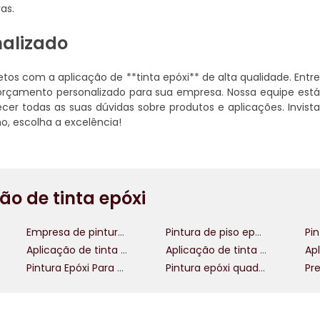
as.
nalizado
tos com a aplicação de **tinta epóxi** de alta qualidade. Entr
rçamento personalizado para sua empresa. Nossa equipe est
cer todas as suas dúvidas sobre produtos e aplicações. Invist
ho, escolha a excelência!
ão de tinta epóxi
Empresa de pintura epóxi
Pintura de piso epóxi
Pin
Aplicação de tinta epóxi em azulejos
Aplicação de tinta epóxi em pisos
Pintura Epóxi Para Garagem
Pintura epóxi quadra poliesportiva