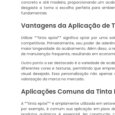
concreto e até madeira, proporcionando um acaba
desgaste a torna a escolha perfeita para ambie
fundamentais.
Vantagens da Aplicação de T
Utilizar **tinta epóxi** significa optar por uma
competitivas. Primeiramente, seu poder de aderên
maior longevidade do acabamento. Além disso, a re
de manutenção frequente, resultando em economi
Outro ponto a ser destacado é a variedade de acab
diferentes cores e texturas, permitindo que empr
visual desejada. Essa personalização não apenas
valorização da marca no mercado.
Aplicações Comuns da Tinta 
A **tinta epóxi** é amplamente utilizada em setore
por exemplo, é comum sua aplicação em pisos de 
produtos químicos é essencial. Na construção ci