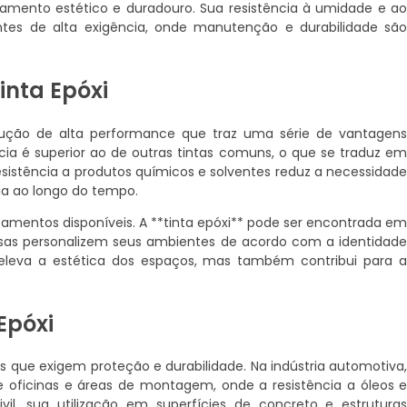
mento estético e duradouro. Sua resistência à umidade e a
ntes de alta exigência, onde manutenção e durabilidade sã
inta Epóxi
 solução de alta performance que traz uma série de vantagen
cia é superior ao de outras tintas comuns, o que se traduz e
sistência a produtos químicos e solventes reduz a necessidad
a ao longo do tempo.
amentos disponíveis. A **tinta epóxi** pode ser encontrada e
esas personalizem seus ambientes de acordo com a identidad
 eleva a estética dos espaços, mas também contribui para 
Epóxi
s que exigem proteção e durabilidade. Na indústria automotiva
oficinas e áreas de montagem, onde a resistência a óleos 
vil, sua utilização em superfícies de concreto e estrutura