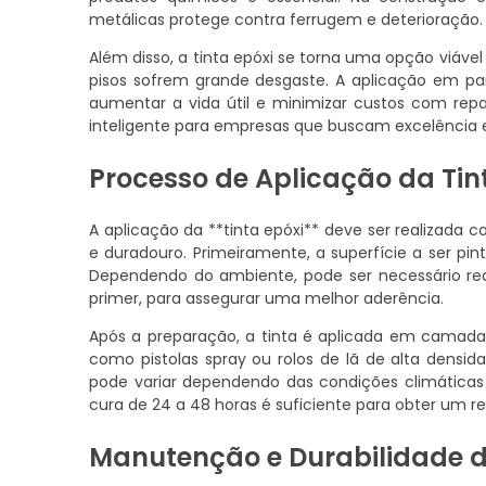
metálicas protege contra ferrugem e deterioração.
Além disso, a tinta epóxi se torna uma opção viáve
pisos sofrem grande desgaste. A aplicação em p
aumentar a vida útil e minimizar custos com repa
inteligente para empresas que buscam excelência e
Processo de Aplicação da Tin
A aplicação da **tinta epóxi** deve ser realizad
e duradouro. Primeiramente, a superfície a ser pin
Dependendo do ambiente, pode ser necessário rea
primer, para assegurar uma melhor aderência.
Após a preparação, a tinta é aplicada em camadas
como pistolas spray ou rolos de lã de alta densi
pode variar dependendo das condições climática
cura de 24 a 48 horas é suficiente para obter um res
Manutenção e Durabilidade d