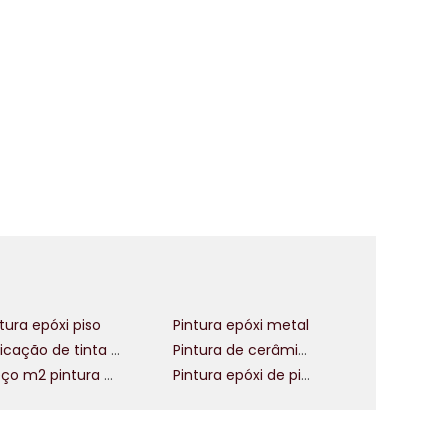
e
á
a
tura epóxi piso
Pintura epóxi metal
Aplicação de tinta epóxi no piso
Pintura de cerâmica com tinta epóxi
Preço m2 pintura epóxi de piso
Pintura epóxi de piso