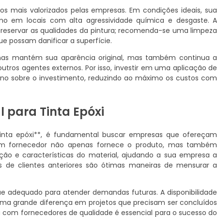
tos mais valorizados pelas empresas. Em condições ideais, su
smo em locais com alta agressividade química e desgaste. 
eservar as qualidades da pintura; recomenda-se uma limpez
ue possam danificar a superfície.
nas mantém sua aparência original, mas também continua 
utros agentes externos. Por isso, investir em uma aplicação d
rno sobre o investimento, reduzindo ao máximo os custos co
l para Tinta Epóxi
tinta epóxi**, é fundamental buscar empresas que ofereça
bom fornecedor não apenas fornece o produto, mas també
ão e características do material, ajudando a sua empresa 
s de clientes anteriores são ótimas maneiras de mensurar 
que adequado para atender demandas futuras. A disponibilidad
uma grande diferença em projetos que precisam ser concluído
a com fornecedores de qualidade é essencial para o sucesso d