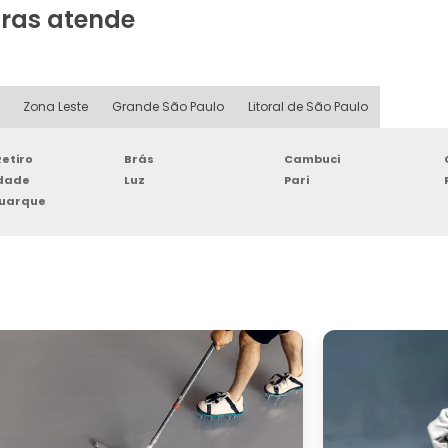
uras atende
Zona Leste
Grande São Paulo
Litoral de São Paulo
etiro
Brás
Cambuci
rdade
Luz
Pari
Buarque