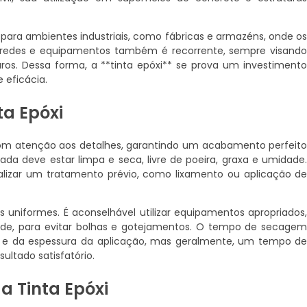
l para ambientes industriais, como fábricas e armazéns, onde o
aredes e equipamentos também é recorrente, sempre visand
ros. Dessa forma, a **tinta epóxi** se prova um investiment
 eficácia.
ta Epóxi
a com atenção aos detalhes, garantindo um acabamento perfeit
tada deve estar limpa e seca, livre de poeira, graxa e umidade
lizar um tratamento prévio, como lixamento ou aplicação d
 uniformes. É aconselhável utilizar equipamentos apropriados
dade, para evitar bolhas e gotejamentos. O tempo de secage
s e da espessura da aplicação, mas geralmente, um tempo d
ultado satisfatório.
a Tinta Epóxi