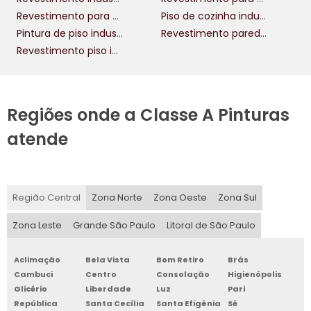
Revestimento para piso industrial
Piso de cozinha industrial
Pintura de piso industrial
Revestimento parede estilo industrial
Revestimento piso industrial
Regiões onde a Classe A Pinturas
atende
Região Central
Zona Norte
Zona Oeste
Zona Sul
Zona Leste
Grande São Paulo
Litoral de São Paulo
Aclimação
Bela Vista
Bom Retiro
Brás
Cambuci
Centro
Consolação
Higienópolis
Glicério
Liberdade
Luz
Pari
República
Santa Cecília
Santa Efigênia
Sé